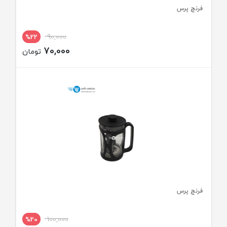
فرنچ پرس
90,000
%22
70,000
تومان
فرنچ پرس
100,000
%20