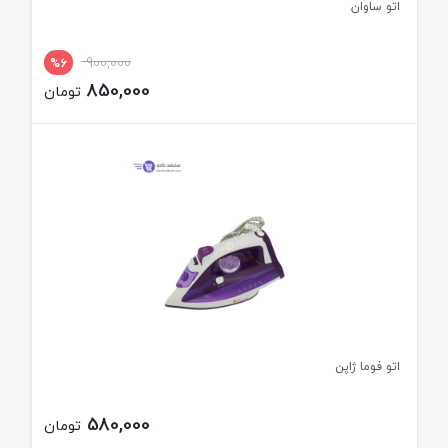
اتو ساوان
900,000
%6
850,000
تومان
اتو فوما ژاپن
580,000
تومان