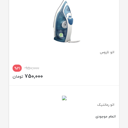
اتو تاروس
950,000
%21
750,000
تومان
اتو رمانتیک
اتمام موجودی