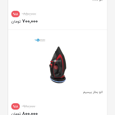
850,000
%18
700,000
تومان
اتو بخار بیسیم
980,000
%18
800,000
تومان