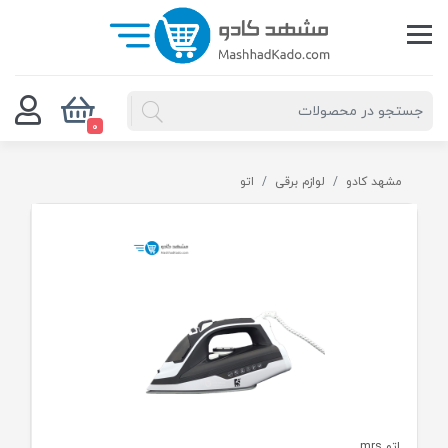
0
مشهد کادو
لوازم برقی
اتو
اتو mrs