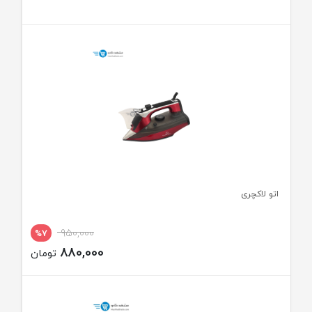
اتو لاکچری
950,000
%7
880,000
تومان