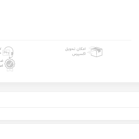
امکان تحویل
۷ روز
اکسپرس
۲۴
ضم
اص