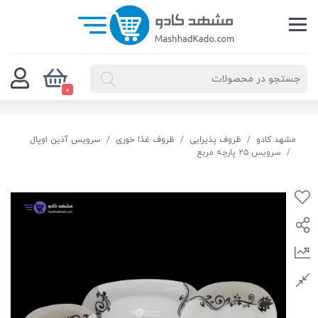
0
مشهد کادو
ظروف پذیرایی
ظروف غذا خوری
سرویس آذین اوپال
سرویس ۲۵ پارچه مربع