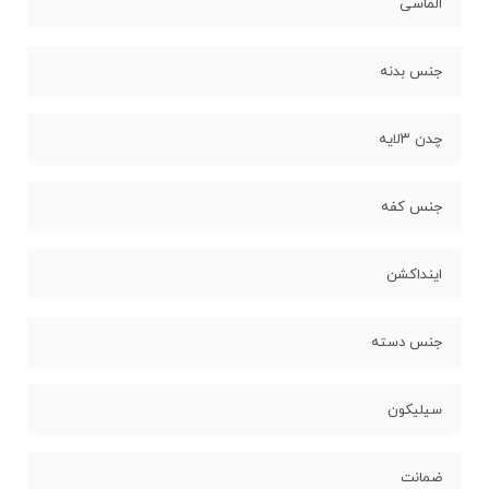
الماسی
جنس بدنه
چدن ۳لایه
جنس کفه
اینداکشن
جنس دسته
سیلیکون
ضمانت